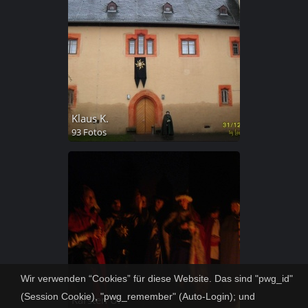
Klaus K.
93 Fotos
Wir verwenden “Cookies” für diese Website. Das sind "pwg_id"
(Session Cookie), "pwg_remember" (Auto-Login); und
Karsten U.