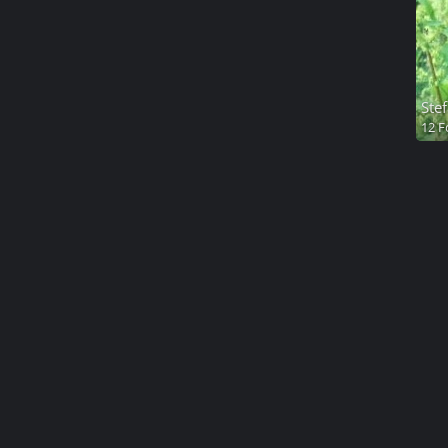
Stef
12 F