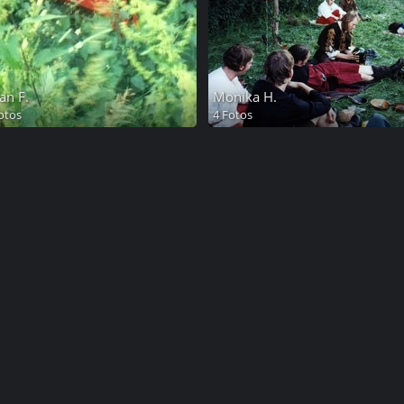
an F.
Monika H.
otos
4 Fotos