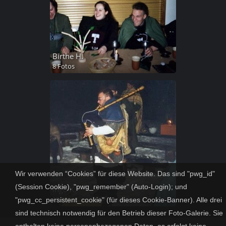
Birthe H.
8 Fotos
Wir verwenden “Cookies” für diese Website. Das sind "pwg_id"
(Session Cookie), "pwg_remember" (Auto-Login); und
Ingo K.
15 Fotos
"pwg_cc_persistent_cookie" (für dieses Cookie-Banner). Alle drei
sind technisch notwendig für den Betrieb dieser Foto-Galerie. Sie